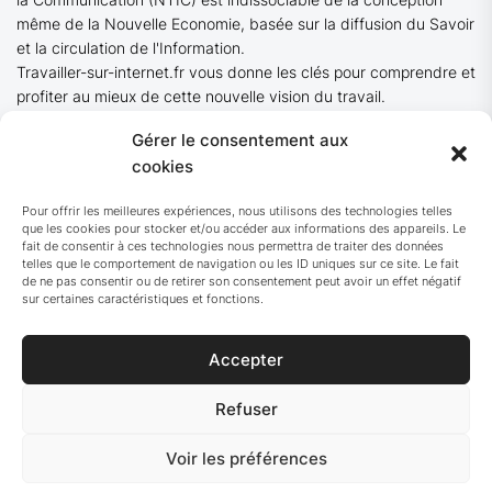
même de la Nouvelle Economie, basée sur la diffusion du Savoir
et la circulation de l'Information.
Travailler-sur-internet.fr vous donne les clés pour comprendre et
profiter au mieux de cette nouvelle vision du travail.
Gérer le consentement aux
cookies
Blogroll
Pour offrir les meilleures expériences, nous utilisons des technologies telles
que les cookies pour stocker et/ou accéder aux informations des appareils. Le
fait de consentir à ces technologies nous permettra de traiter des données
telles que le comportement de navigation ou les ID uniques sur ce site. Le fait
GRIEPS
de ne pas consentir ou de retirer son consentement peut avoir un effet négatif
R24
sur certaines caractéristiques et fonctions.
Accepter
Refuser
© 2026 Travailler sur Internet
Up
Voir les préférences
↑